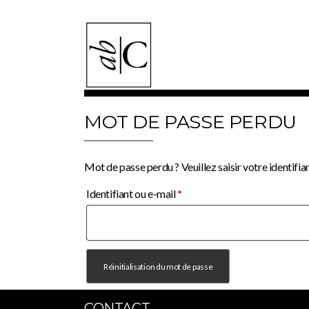
Skip
to
content
MOT DE PASSE PERDU
Mot de passe perdu ? Veuillez saisir votre identifi
Obligatoire
Identifiant ou e-mail
*
Réinitialisation du mot de passe
CONTACT