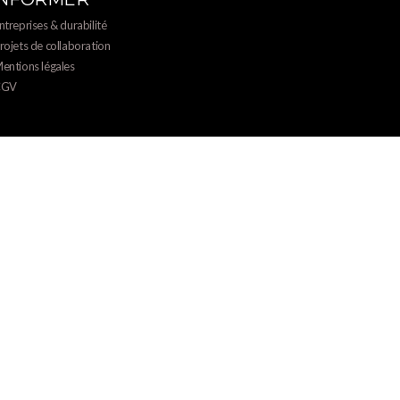
ntreprises & durabilité
rojets de collaboration
entions légales
CGV