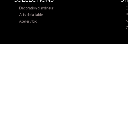
Décoration d’intérieur
E
Arts de la table
P
Atelier / bio
M