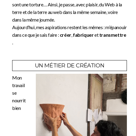
sont une torture… Ainsi, je passe, avec plaisir, du Web à la
terre et de la terre au web dans la même semaine, voire
dans la même journée.
Aujourd’hui, mes aspirations restent les mêmes : m’épanouir
dans ce que je sais faire :
créer
,
fabriquer
et
transmettre
.
UN MÉTIER DE CRÉATION
Mon
travail
se
nourrit
bien