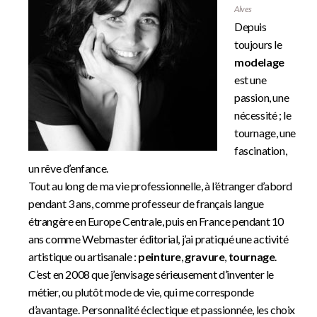
Alves
Depuis
toujours le
modelage
est une
passion, une
nécessité ; le
tournage, une
fascination,
un rêve d’enfance.
Tout au long de ma vie professionnelle, à l’étranger d’abord
pendant 3 ans, comme professeur de français langue
étrangère en Europe Centrale, puis en France pendant 10
ans comme Webmaster éditorial, j’ai pratiqué une activité
artistique ou artisanale :
peinture
,
gravure
,
tournage
.
C’est en 2008 que j’envisage sérieusement d’inventer le
métier, ou plutôt mode de vie, qui me corresponde
d’avantage. Personnalité éclectique et passionnée, les choix