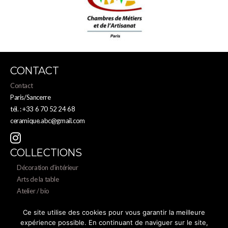
CONTACT
Contact
Paris/Sancerre
tél. : +33 6 70 52 24 68
ceramique.abc@gmail.com
COLLECTIONS
Décoration d’intérieur
Arts de la table
Atelier / bio
S’INFORMER
Ce site utilise des cookies pour vous garantir la meilleure
expérience possible. En continuant de naviguer sur le site,
Entreprises & durabilité