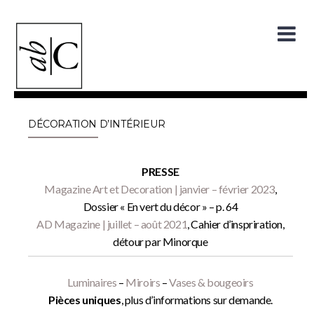
Skip
to
content
DÉCORATION D’INTÉRIEUR
PRESSE
Magazine Art et Decoration | janvier – février 2023
,
Dossier « En vert du décor » – p. 64
AD Magazine | juillet – août 2021
, Cahier d’inspriration,
détour par Minorque
Luminaires
–
Miroirs
–
Vases & bougeoirs
Pièces uniques
, plus d’informations sur demande.